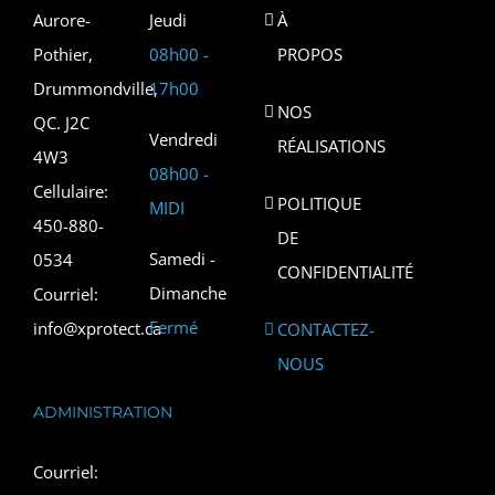
Aurore-
Jeudi
À
Pothier,
08h00 -
PROPOS
Drummondville,
17h00
NOS
QC. J2C
Vendredi
RÉALISATIONS
4W3
08h00 -
Cellulaire:
POLITIQUE
MIDI
450-880-
DE
Samedi -
0534
CONFIDENTIALITÉ
Dimanche
Courriel:
Fermé
info@xprotect.ca
CONTACTEZ-
NOUS
ADMINISTRATION
Courriel: