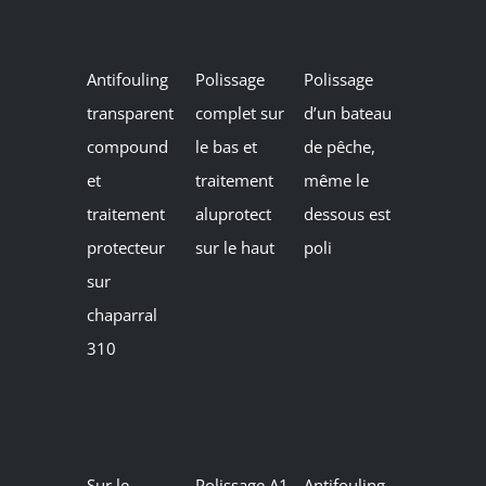
Antifouling
Polissage
Polissage
transparent
complet sur
d’un bateau
compound
le bas et
de pêche,
et
traitement
même le
traitement
aluprotect
dessous est
protecteur
sur le haut
poli
sur
chaparral
310
Sur le
Polissage A1
Antifouling