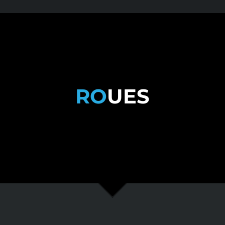
RO
UES