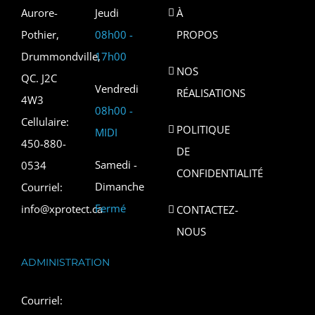
Aurore-
Jeudi
À
Pothier,
08h00 -
PROPOS
Drummondville,
17h00
NOS
QC. J2C
Vendredi
RÉALISATIONS
4W3
08h00 -
Cellulaire:
POLITIQUE
MIDI
450-880-
DE
Samedi -
0534
CONFIDENTIALITÉ
Dimanche
Courriel:
Fermé
info@xprotect.ca
CONTACTEZ-
NOUS
ADMINISTRATION
Courriel: